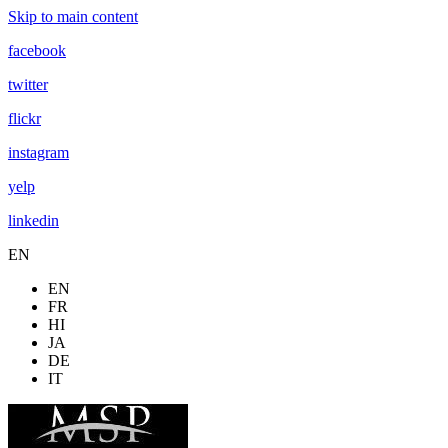
Skip to main content
facebook
twitter
flickr
instagram
yelp
linkedin
EN
EN
FR
HI
JA
DE
IT