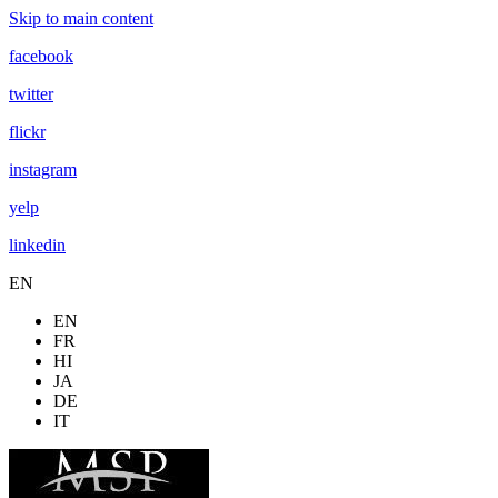
Skip to main content
facebook
twitter
flickr
instagram
yelp
linkedin
EN
EN
FR
HI
JA
DE
IT