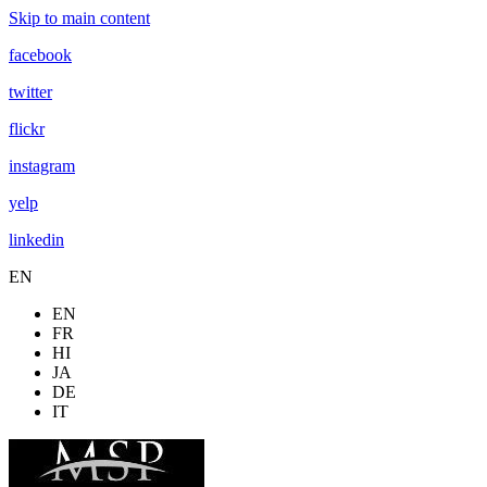
Skip to main content
facebook
twitter
flickr
instagram
yelp
linkedin
EN
EN
FR
HI
JA
DE
IT