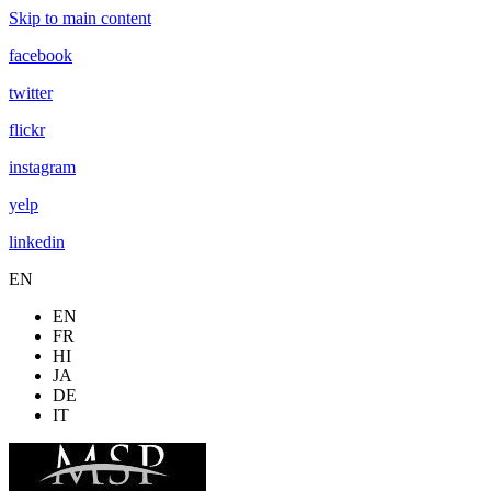
Skip to main content
facebook
twitter
flickr
instagram
yelp
linkedin
EN
EN
FR
HI
JA
DE
IT